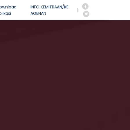
ownload
INFO KEMITRAAN/KE
plikasi
AGENAN