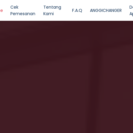
Cek
Tentang
D
e
F.A.Q
ANGGICHANGER
Pemesanan
Kami
A