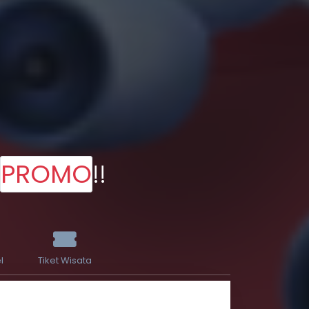
PROMO
!!
l
Tiket Wisata